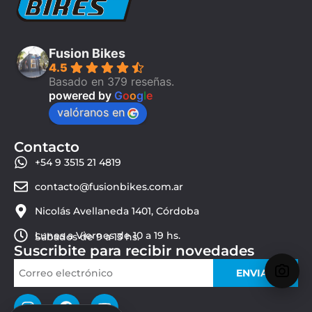
Fusion Bikes
4.5
Basado en 379 reseñas.
powered by
G
o
o
g
l
e
valóranos en
Contacto
+54 9 3515 21 4819
contacto@fusionbikes.com.ar
Nicolás Avellaneda 1401, Córdoba
Lunes a Viernes de 10 a 19 hs.
Sábados de 9 a 13 hs.
Suscribite para recibir novedades
ENVIAR