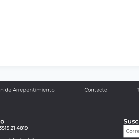
n de Arrepentimiento
Contacto
to
Susc
3515 21 4819