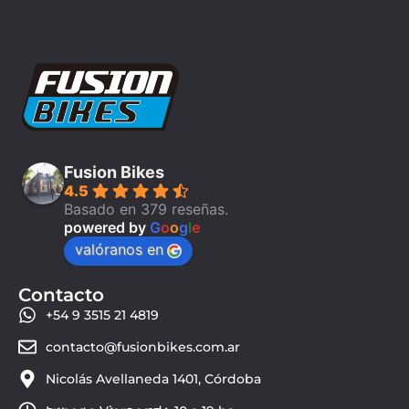
Fusion Bikes
4.5
Basado en 379 reseñas.
powered by
G
o
o
g
l
e
valóranos en
Contacto
+54 9 3515 21 4819
contacto@fusionbikes.com.ar
Nicolás Avellaneda 1401, Córdoba