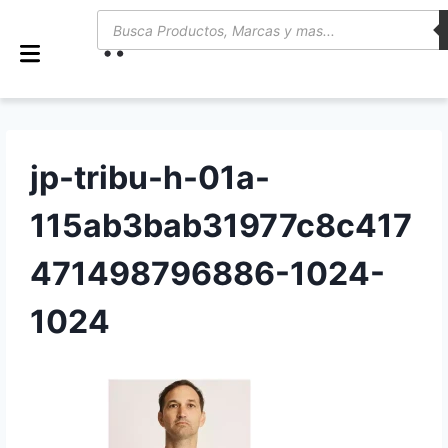
0
jp-tribu-h-01a-
115ab3bab31977c8c417
471498796886-1024-
1024