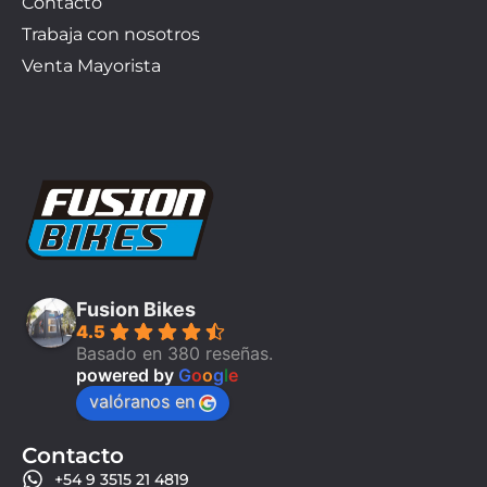
Contacto
Trabaja con nosotros
Venta Mayorista
Fusion Bikes
4.5
Basado en 380 reseñas.
powered by
G
o
o
g
l
e
valóranos en
Contacto
+54 9 3515 21 4819