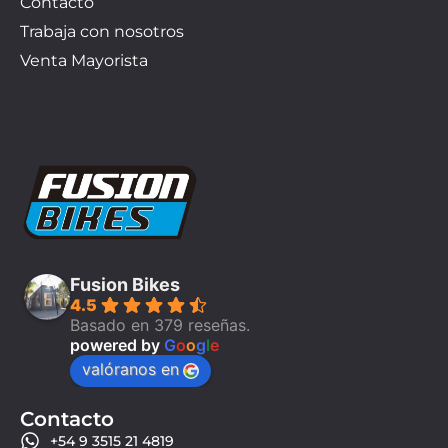
Contacto
Trabaja con nosotros
Venta Mayorista
Fusion Bikes
4.5
Basado en 379 reseñas.
powered by
G
o
o
g
l
e
valóranos en
Contacto
+54 9 3515 21 4819