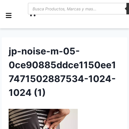
0
jp-noise-m-05-
0ce90885ddce1150ee1
7471502887534-1024-
1024 (1)