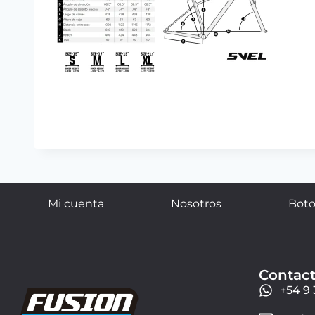
Mi cuenta
Nosotros
Boto
Contac
+54 9 