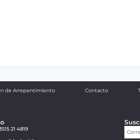
n de Arrepentimiento
Contacto
to
Susc
3515 21 4819