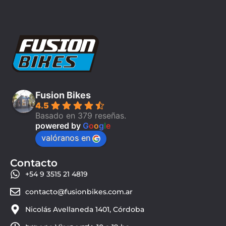
Fusion Bikes
4.5
Basado en 379 reseñas.
powered by
G
o
o
g
l
e
valóranos en
Contacto
+54 9 3515 21 4819
contacto@fusionbikes.com.ar
Nicolás Avellaneda 1401, Córdoba