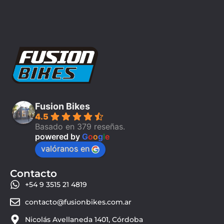
Fusion Bikes
4.5
Basado en 379 reseñas.
powered by
G
o
o
g
l
e
valóranos en
Contacto
+54 9 3515 21 4819
contacto@fusionbikes.com.ar
Nicolás Avellaneda 1401, Córdoba