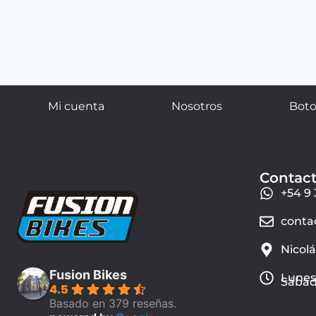
Mi cuenta
Nosotros
Boto
Contac
+54 9 
conta
Nicol
Fusion Bikes
Lunes 
Sábado
4.5
Basado en 379 reseñas.