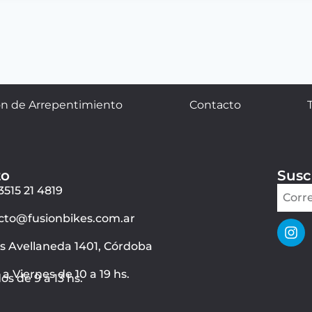
n de Arrepentimiento
Contacto
to
Susc
3515 21 4819
cto@fusionbikes.com.ar
ás Avellaneda 1401, Córdoba
a Viernes de 10 a 19 hs.
s de 9 a 13 hs.