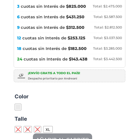
3
cuotas sin Interés de
$825.000
Total: $2.475.000
6
cuotas sin Interés de
$431.250
Total: $2.587.500
9
cuotas sin Interés de
$312.500
Total: $2.812.500
12
cuotas sin Interés de
$253.125
Total: $3.037.500
18
cuotas sin Interés de
$182.500
Total: $3.285.000
24
cuotas sin Interés de
$143.438
Total: $3.442.500
¡ENVÍO GRATIS A TODO EL PAÍS!
Despacho prioritario por Andreani
Color
Talle
L
M
S
XL