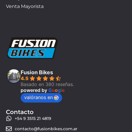
Venta Mayorista
Fusion Bikes
4.5
Basado en 380 reseñas.
powered by
G
o
o
g
l
e
valóranos en
Contacto
+54 9 3515 21 4819
contacto@fusionbikes.com.ar