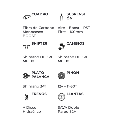
CUADRO
SUSPENSI
ÓN
Fibra de Carbono
Aire – Boost – RST
Monocasco
First – 100mm
BOOST
SHIFTER
CAMBIOS
Shimano DEORE
Shimano DEORE
M6100
M6100
PLATO
PIÑÓN
PALANCA
Shimano 34T
12v – 11-50T
FRENOS
LLANTAS
A Disco
SAVA Doble
Hidraúlico
Pared 32H