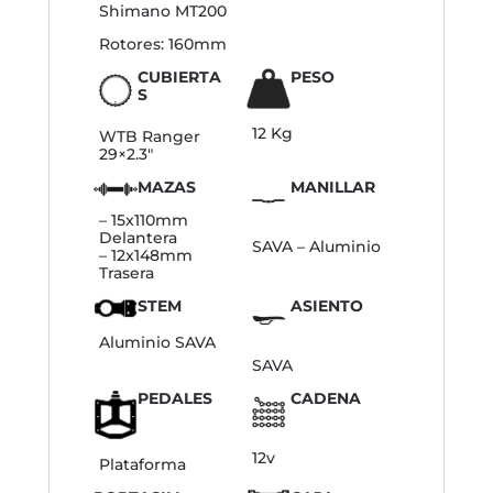
Shimano MT200
Rotores: 160mm
CUBIERTA
PESO
S
12 Kg
WTB Ranger
29×2.3″
MAZAS
MANILLAR
– 15x110mm
Delantera
SAVA – Aluminio
– 12x148mm
Trasera
STEM
ASIENTO
Aluminio SAVA
SAVA
PEDALES
CADENA
12v
Plataforma