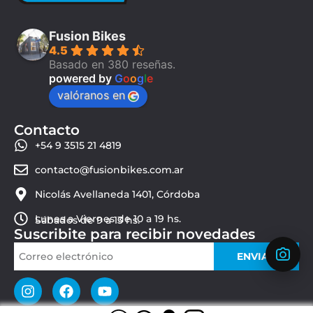
Fusion Bikes
4.5
Basado en 380 reseñas.
powered by
G
o
o
g
l
e
valóranos en
Contacto
+54 9 3515 21 4819
contacto@fusionbikes.com.ar
Nicolás Avellaneda 1401, Córdoba
Lunes a Viernes de 10 a 19 hs.
Sábados de 9 a 13 hs.
Suscribite para recibir novedades
ENVIAR