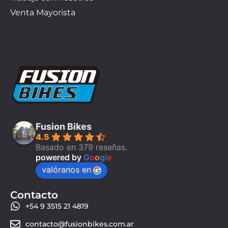
Venta Mayorista
Fusion Bikes
4.5
Basado en 379 reseñas.
powered by
G
o
o
g
l
e
valóranos en
Contacto
+54 9 3515 21 4819
contacto@fusionbikes.com.ar