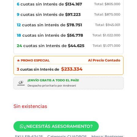
6
cuotas sin Interés de
$134.167
Total: $805.000
9
cuotas sin Interés de
$97.223
Total: $875.000
12
cuotas sin Interés de
$78.751
Total: $945.001
18
cuotas sin Interés de
$56.778
Total: $1.022.000
24
cuotas sin Interés de
$44.625
Total: $1.071.000
🔥 PROMO ESPECIAL
Al Precio Contado
$233.334
3
cuotas sin Interés de
¡ENVÍO GRATIS A TODO EL PAÍS!
Despacho prioritario por Andreani
Sin existencias
¿NECESITÁS ASESORAMIENTO?
SKU:
FB-63425
Categoría:
CUADROS
Marca:
Bontrager