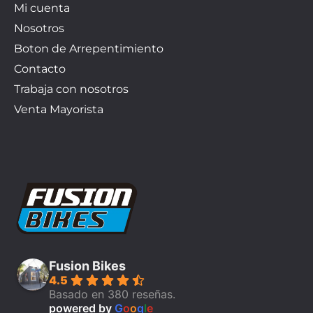
Mi cuenta
Nosotros
Boton de Arrepentimiento
Contacto
Trabaja con nosotros
Venta Mayorista
Fusion Bikes
4.5
Basado en 380 reseñas.
powered by
G
o
o
g
l
e