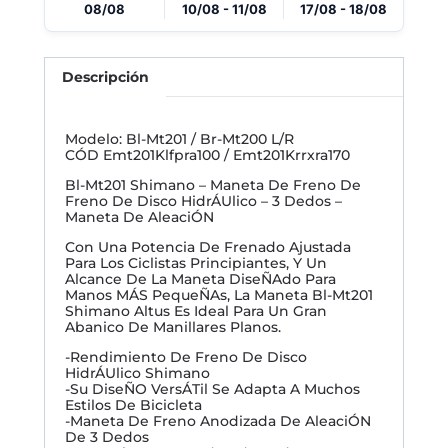
08/08
10/08 - 11/08
17/08 - 18/08
Descripción
Modelo: Bl-Mt201 / Br-Mt200 L/R
CÓD Emt201Klfpra100 / Emt201Krrxra170
Bl-Mt201 Shimano – Maneta De Freno De
Freno De Disco HidrÁUlico – 3 Dedos –
Maneta De AleaciÓN
Con Una Potencia De Frenado Ajustada
Para Los Ciclistas Principiantes, Y Un
Alcance De La Maneta DiseÑAdo Para
Manos MÁS PequeÑAs, La Maneta Bl-Mt201
Shimano Altus Es Ideal Para Un Gran
Abanico De Manillares Planos.
-Rendimiento De Freno De Disco
HidrÁUlico Shimano
-Su DiseÑO VersÁTil Se Adapta A Muchos
Estilos De Bicicleta
-Maneta De Freno Anodizada De AleaciÓN
De 3 Dedos