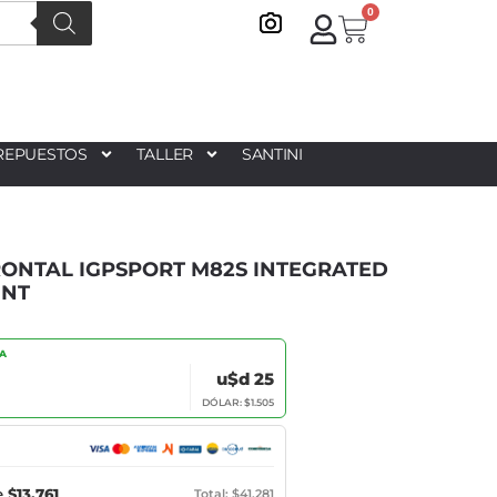
0
REPUESTOS
TALLER
SANTINI
RONTAL IGPSPORT M82S INTEGRATED
UNT
IA
u$d 25
DÓLAR: $1.505
e
$13.761
Total: $41.281