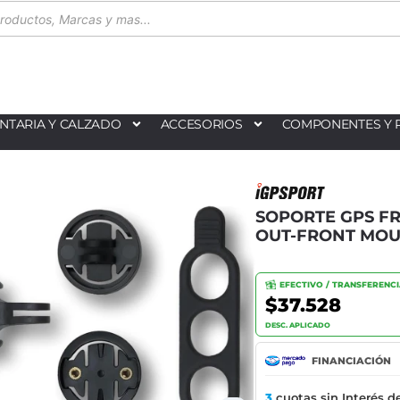
NTARIA Y CALZADO
ACCESORIOS
COMPONENTES Y 
SOPORTE GPS F
OUT-FRONT MO
EFECTIVO / TRANSFERENC
$37.528
DESC. APLICADO
FINANCIACIÓN
3
cuotas sin Interés d