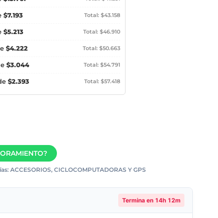
e
$7.193
Total: $43.158
e
$5.213
Total: $46.910
de
$4.222
Total: $50.663
de
$3.044
Total: $54.791
 de
$2.393
Total: $57.418
SORAMIENTO?
as:
ACCESORIOS
,
CICLOCOMPUTADORAS Y GPS
Termina en
14h 12m