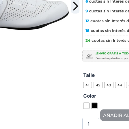
6
cuotas sin Interés d
9
cuotas sin Interés d
12
cuotas sin Interés 
18
cuotas sin Interés 
24
cuotas sin Interés
¡ENVÍO GRATIS A TODO
Despacho prioritario por
Talle
41
42
43
44
Color
AÑADIR A