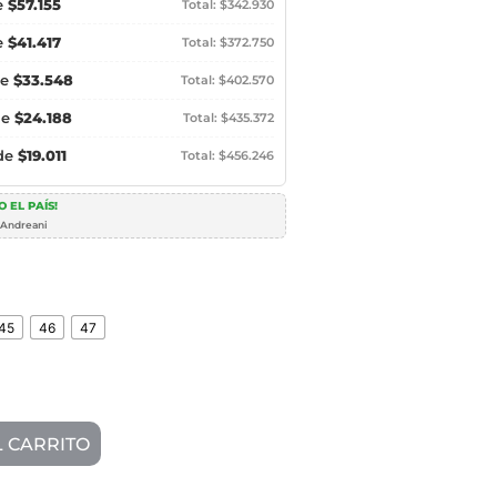
e
$57.155
Total: $342.930
e
$41.417
Total: $372.750
de
$33.548
Total: $402.570
de
$24.188
Total: $435.372
 de
$19.011
Total: $456.246
 EL PAÍS!
 Andreani
45
46
47
L CARRITO