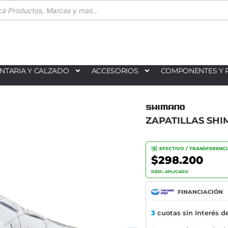
NTARIA Y CALZADO
ACCESORIOS
COMPONENTES Y 
ZAPATILLAS SH
EFECTIVO / TRANSFERENC
$298.200
DESC. APLICADO
FINANCIACIÓN
3
cuotas sin Interés d