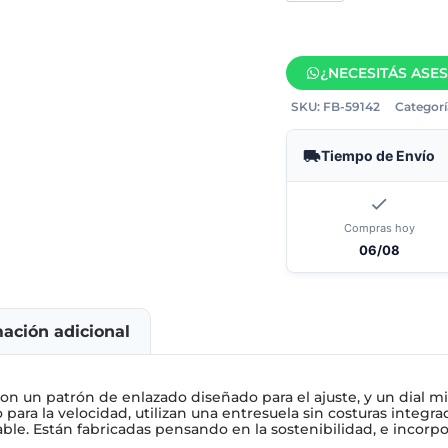
¿NECESITÁS ASE
SKU:
FB-59142
Categorí
Tiempo de Envío
Compras hoy
06/08
mación adicional
r con un patrón de enlazado diseñado para el ajuste, y un dial
ara la velocidad, utilizan una entresuela sin costuras integrad
able. Están fabricadas pensando en la sostenibilidad, e incorp
.