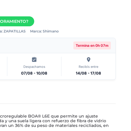
SORAMIENTO?
a:
ZAPATILLAS
Marca:
Shimano
Termina en
0h 07m
Despachamos
Recibís entre
07/08 - 10/08
14/08 - 17/08
 microregulable BOA® L6E que permite un ajuste
a y una suela ligera con refuerzo de fibra de vidrio
oran un 36% de su peso de materiales recicliados, en