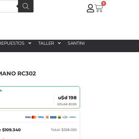
0
REPUESTOS
TALLER
SANTINI
IMANO RC302
IA
u$d 198
DÓLAR: $1.510
e
$109.340
Total: $328.020